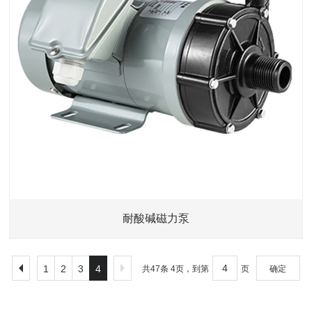
耐酸碱磁力泵
1
2
3
4
共47条 4页，到第
页
确定