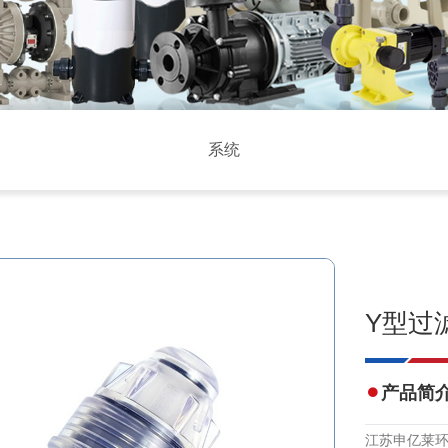
系统
Y型过
产品简
江苏申亿莱