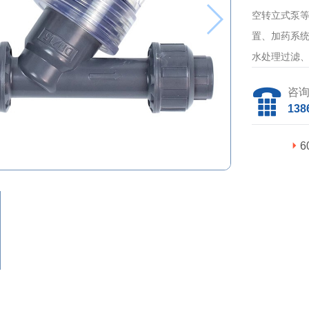
空转立式泵
置、加药系
水处理过滤
咨
138