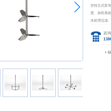
空转立式泵
置、加药系
水处理过滤
咨
138