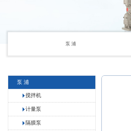
泵 浦
泵 浦
搅拌机
计量泵
隔膜泵